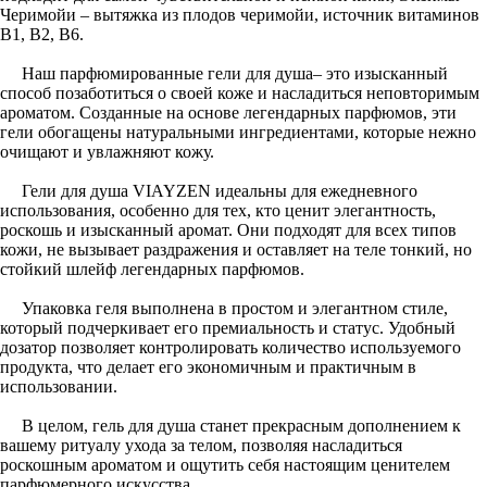
Черимойи – вытяжка из плодов черимойи, источник витаминов
В1, В2, В6.
Наш парфюмированные гели для душа– это изысканный
способ позаботиться о своей коже и насладиться неповторимым
ароматом. Созданные на основе легендарных парфюмов, эти
гели обогащены натуральными ингредиентами, которые нежно
очищают и увлажняют кожу.
Гели для душа VIAYZEN идеальны для ежедневного
использования, особенно для тех, кто ценит элегантность,
роскошь и изысканный аромат. Они подходят для всех типов
кожи, не вызывает раздражения и оставляет на теле тонкий, но
стойкий шлейф легендарных парфюмов.
Упаковка геля выполнена в простом и элегантном стиле,
который подчеркивает его премиальность и статус. Удобный
дозатор позволяет контролировать количество используемого
продукта, что делает его экономичным и практичным в
использовании.
В целом, гель для душа станет прекрасным дополнением к
вашему ритуалу ухода за телом, позволяя насладиться
роскошным ароматом и ощутить себя настоящим ценителем
парфюмерного искусства.